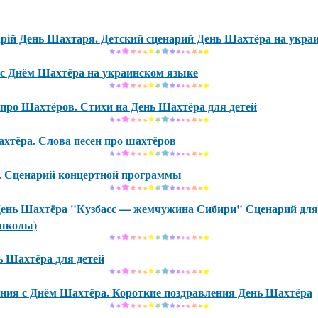
рій День Шахтаря. Детский сценарий День Шахтёра на укра
с Днём Шахтёра на украинском языке
 про Шахтёров. Стихи на День Шахтёра для детей
хтёра. Слова песен про шахтёров
. Сценарий концертной программы
День Шахтёра "Кузбасс — жемчужина Сибири" Сценарий дл
школы)
 Шахтёра для детей
ния с Днём Шахтёра. Короткие поздравления День Шахтёра