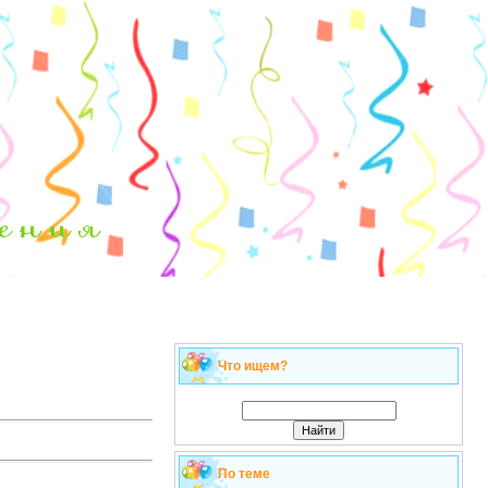
Что ищем?
По теме