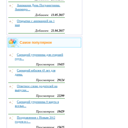
Анимация День Пограничника.
Анимиро...
13.05.2017
Добавлен:
Открытки с анимацией на 1
мая
21.04.2017
Добавлен:
Самое популярное
Сценарий утренника для старшей
груп...
33415
Просмотров:
Сценарий юбилея 45 лет для
дамы.
29124
Просмотров:
Ответное слово родителей на
выпускн...
22299
Просмотров:
Сценарий утренника 8 марта в
ясельн...
18429
Просмотров:
Поздравления с Новым 2012
годом в с...
15625
Просмотров: