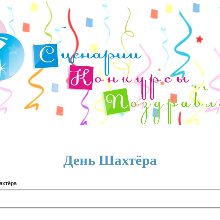
День Шахтёра
ахтёра