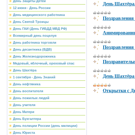
День Защиты Детей
День Шахтёра.
12 июня - День России
День медицинского работника
Поздравления
День Святой Троицы
День ГАИ (День ГИБДД МВД РФ)
Анимированны
Всемирный день поцелуя
День работника торговли
Поздравления
День десантника (ВДВ)
День Железнодорожника
Поздравитель
Медовый, яблочный, ореховый спас
День Шахтёра
День Шахтёра 
1 сентября - День Знаний
День нефтяника
Открытки с Д
День воспитателя
День пожилых людей
День учителя
День Матери
День Бухгалтера
День полиции России (день милиции)
День Юриста