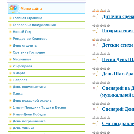
Меню сайта
Дитячий сцена
Главная страница
Голосовые поздравления
Поздравления 
Новый Год
Рождество Христово
Детские стихи
День студента
Сретение Господне
Песни День Ша
Масленица
23 февраля
День Шахтёра
8 марта
1 апреля
Сценарий на 
День космонавтики
(музыкальной 
Пасха
День пожарной охраны
Сценарий День
1 мая - Праздник Труда и Весны
9 мая -День Победы
День пограничника
Смс поздравле
День химика