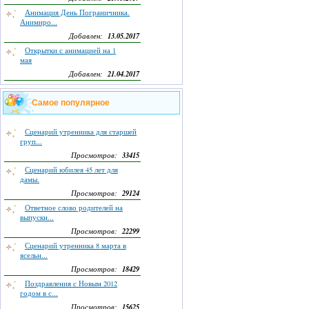
Анимация День Пограничника.
Анимиро...
13.05.2017
Добавлен:
Открытки с анимацией на 1
мая
21.04.2017
Добавлен:
Самое популярное
Сценарий утренника для старшей
груп...
33415
Просмотров:
Сценарий юбилея 45 лет для
дамы.
29124
Просмотров:
Ответное слово родителей на
выпускн...
22299
Просмотров:
Сценарий утренника 8 марта в
ясельн...
18429
Просмотров:
Поздравления с Новым 2012
годом в с...
15625
Просмотров: