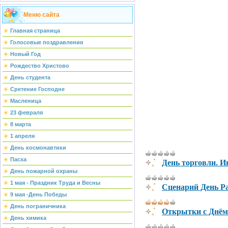
Меню сайта
Главная страница
Голосовые поздравления
Новый Год
Рождество Христово
День студента
Сретение Господне
Масленица
23 февраля
8 марта
1 апреля
День космонавтики
День торговли. И
Пасха
День пожарной охраны
1 мая - Праздник Труда и Весны
Сценарий День Р
9 мая -День Победы
День пограничника
Открытки с Днём
День химика