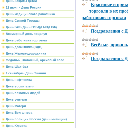
День Защиты Детей
Красивые и прик
12 июня - День России
торговли в их про
День медицинского работника
работников торговли
День Святой Троицы
День ГАИ (День ГИБДД МВД РФ)
Поздравления с Д
Всемирный день поцелуя
День работника торговли
Весёлые, приколь
День десантника (ВДВ)
День Железнодорожника
Поздравления с Д
Медовый, яблочный, ореховый спас
День Шахтёра
1 сентября - День Знаний
День нефтяника
День воспитателя
День пожилых людей
День учителя
День Матери
День Бухгалтера
День полиции России (день милиции)
День Юриста