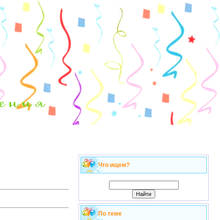
Что ищем?
По теме