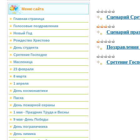
Меню сайта
Сценарий Срет
Главная страница
Голосовые поздравления
Сценарий пра
Новый Год
Рождество Христово
Поздравления 
День студента
Сретение Господне
Сретение Госп
Масленица
23 февраля
8 марта
1 апреля
День космонавтики
Пасха
День пожарной охраны
1 мая - Праздник Труда и Весны
9 мая -День Победы
День пограничника
День химика