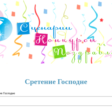
Сретение Господне
ие Господне