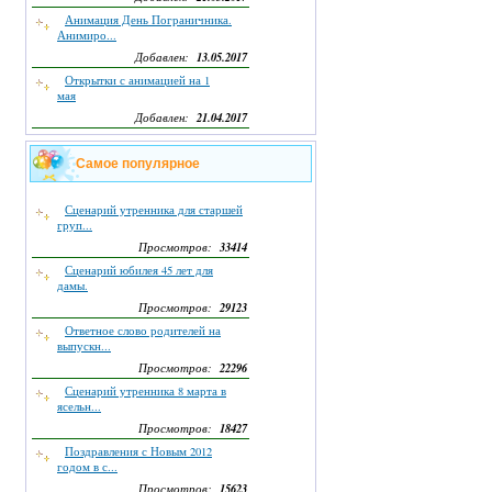
Анимация День Пограничника.
Анимиро...
13.05.2017
Добавлен:
Открытки с анимацией на 1
мая
21.04.2017
Добавлен:
Самое популярное
Сценарий утренника для старшей
груп...
33414
Просмотров:
Сценарий юбилея 45 лет для
дамы.
29123
Просмотров:
Ответное слово родителей на
выпускн...
22296
Просмотров:
Сценарий утренника 8 марта в
ясельн...
18427
Просмотров:
Поздравления с Новым 2012
годом в с...
15623
Просмотров: