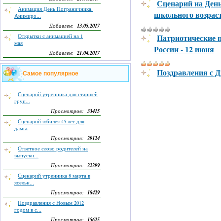
Сценарий на День
Анимация День Пограничника.
школьного возраст
Анимиро...
13.05.2017
Добавлен:
Патриотические п
Открытки с анимацией на 1
мая
России - 12 июня
21.04.2017
Добавлен:
Поздравления с Д
Самое популярное
Сценарий утренника для старшей
груп...
33415
Просмотров:
Сценарий юбилея 45 лет для
дамы.
29124
Просмотров:
Ответное слово родителей на
выпускн...
22299
Просмотров:
Сценарий утренника 8 марта в
ясельн...
18429
Просмотров:
Поздравления с Новым 2012
годом в с...
15625
Просмотров: