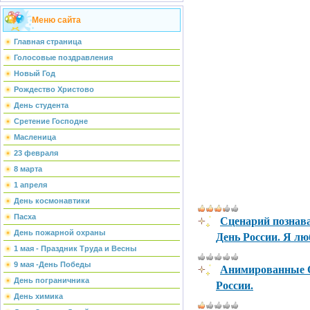
Меню сайта
Главная страница
Голосовые поздравления
Новый Год
Рождество Христово
День студента
Сретение Господне
Масленица
23 февраля
8 марта
1 апреля
День космонавтики
Сценарий познав
Пасха
День России. Я лю
День пожарной охраны
1 мая - Праздник Труда и Весны
9 мая -День Победы
Анимированные О
День пограничника
России.
День химика