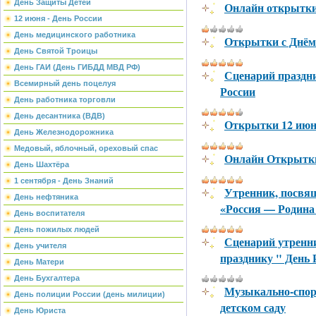
День Защиты Детей
Онлайн открытки
12 июня - День России
День медицинского работника
Открытки с Днём
День Святой Троицы
День ГАИ (День ГИБДД МВД РФ)
Сценарий праздн
Всемирный день поцелуя
России
День работника торговли
День десантника (ВДВ)
Открытки 12 июня
День Железнодорожника
Медовый, яблочный, ореховый спас
Онлайн Открытки 
День Шахтёра
1 сентября - День Знаний
Утренник, посвя
День нефтяника
«Россия — Родина
День воспитателя
День пожилых людей
Сценарий утренни
День учителя
празднику " День 
День Матери
День Бухгалтера
Музыкально-спорт
День полиции России (день милиции)
детском саду
День Юриста