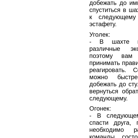
добежать до им
спуститься в ша
к следующему 
эстафету.
Уголек:
- В шахте ша
различные экс
поэтому вам 
принимать прав
реагировать. 
можно быстре
добежать до сту
вернуться обра
следующему.
Огонек:
- В следующе
спасти друга,
необходимо р
команды, сост