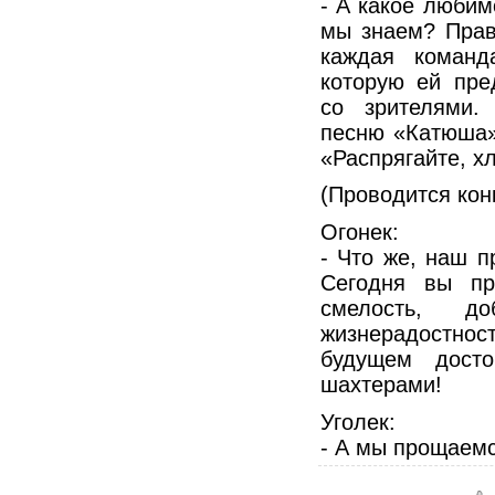
- А какое любим
мы знаем? Прав
каждая команд
которую ей пре
со зрителями.
песню «Катюша»
«Распрягайте, х
(Проводится кон
Огонек:
- Что же, наш п
Сегодня вы пр
смелость, до
жизнерадостнос
будущем досто
шахтерами!
Уголек:
- А мы прощаемс