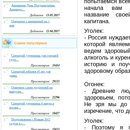
попытаемся всем
Анимация День Пограничника.
начала вам н
Анимиро...
название сво
13.05.2017
Добавлен:
капитана.
Открытки с анимацией на 1
мая
Уголек:
21.04.2017
Добавлен:
- Россия нуждае
которой являе
Самое популярное
ведем здоровый
Сценарий утренника для старшей
алкоголь и куре
груп...
историю и поу
33414
Просмотров:
здоровому образ
Сценарий юбилея 45 лет для
дамы.
29123
Просмотров:
Огонек:
Ответное слово родителей на
- Древние люд
выпускн...
здоровьем, пото
22296
Просмотров:
Не зря мы до 
Сценарий утренника 8 марта в
ясельн...
изречение, что д
18427
Просмотров:
Поздравления с Новым 2012
Уголек:
годом в с...
- Поэтому я п
15623
Просмотров: