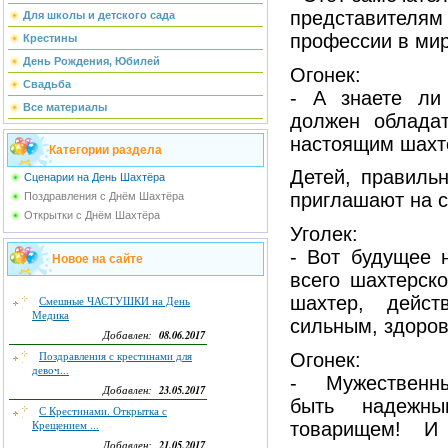
представителя
Для школы и детского сада
профессии в мир
Крестины
День Рождения, Юбилей
Огонек:
Свадьба
- А знаете ли
Все материалы
должен обладат
настоящим шахт
Категории раздела
Детей, правильн
Сценарии на День Шахтёра
приглашают на с
Поздравления с Днём Шахтёра
Открытки с Днём Шахтёра
Уголек:
- Вот будущее 
Новое на сайте
всего шахтерско
шахтер, дейст
Смешные ЧАСТУШКИ на День
Медика
сильным, здоро
08.06.2017
Добавлен:
Огонек:
Поздравления с крестинами для
девоч...
- Мужественны
23.05.2017
Добавлен:
быть надежн
С Крестинами. Открытка с
товарищем! 
Крещением ...
21.05.2017
Добавлен: