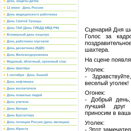
День Защиты Детей
12 июня - День России
День медицинского работника
День Святой Троицы
День ГАИ (День ГИБДД МВД РФ)
Сценарий Дня ш
Всемирный день поцелуя
Голос за кадр
День работника торговли
поздравительно
День десантника (ВДВ)
шахтера.
День Железнодорожника
На сцене появля
Медовый, яблочный, ореховый спас
Уголек:
День Шахтёра
- Здравствуйт
1 сентября - День Знаний
веселый уголек!
День нефтяника
День воспитателя
Огонек:
День пожилых людей
- Добрый день,
День учителя
лучший друг
День Матери
приносим в ваши
День Бухгалтера
Уголек:
День полиции России (день милиции)
- Этот замечате
День Юриста