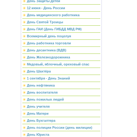
День Защиты Детей
12 июня - День России
День медицинского работника
День Святой Троицы
День ГАИ (День ГИБДД МВД РФ)
Всемирный день поцелуя
День работника торговли
День десантника (ВДВ)
День Железнодорожника
Медовый, яблочный, ореховый спас
День Шахтёра
1 сентября - День Знаний
День нефтяника
День воспитателя
День пожилых людей
День учителя
День Матери
День Бухгалтера
День полиции России (день милиции)
День Юриста