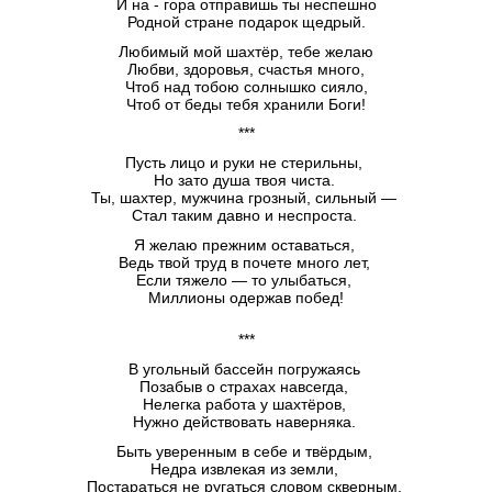
И на - гора отправишь ты неспешно
Родной стране подарок щедрый.
Любимый мой шахтёр, тебе желаю
Любви, здоровья, счастья много,
Чтоб над тобою солнышко сияло,
Чтоб от беды тебя хранили Боги!
***
Пусть лицо и руки не стерильны,
Но зато душа твоя чиста.
Ты, шахтер, мужчина грозный, сильный —
Стал таким давно и неспроста.
Я желаю прежним оставаться,
Ведь твой труд в почете много лет,
Если тяжело — то улыбаться,
Миллионы одержав побед!
***
В угольный бассейн погружаясь
Позабыв о страхах навсегда,
Нелегка работа у шахтёров,
Нужно действовать наверняка.
Быть уверенным в себе и твёрдым,
Недра извлекая из земли,
Постараться не ругаться словом скверным,