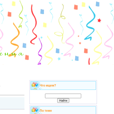
а
Что ищем?
По теме