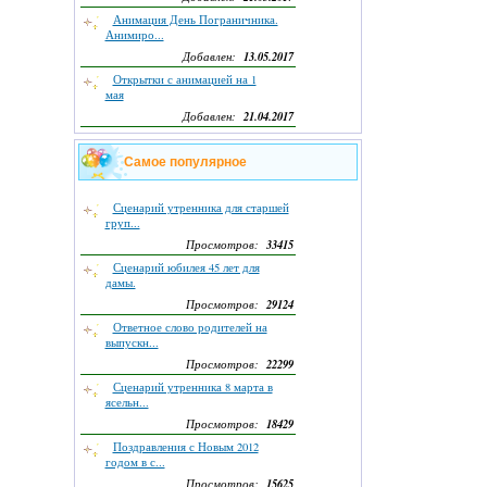
Анимация День Пограничника.
Анимиро...
13.05.2017
Добавлен:
Открытки с анимацией на 1
мая
21.04.2017
Добавлен:
Самое популярное
Сценарий утренника для старшей
груп...
33415
Просмотров:
Сценарий юбилея 45 лет для
дамы.
29124
Просмотров:
Ответное слово родителей на
выпускн...
22299
Просмотров:
Сценарий утренника 8 марта в
ясельн...
18429
Просмотров:
Поздравления с Новым 2012
годом в с...
15625
Просмотров: