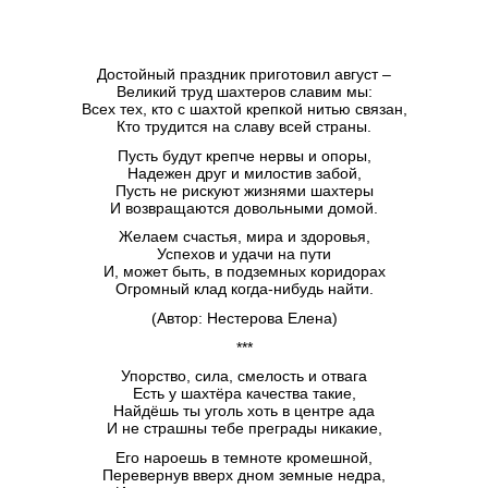
Достойный праздник приготовил август –
Великий труд шахтеров славим мы:
Всех тех, кто с шахтой крепкой нитью связан,
Кто трудится на славу всей страны.
Пусть будут крепче нервы и опоры,
Надежен друг и милостив забой,
Пусть не рискуют жизнями шахтеры
И возвращаются довольными домой.
Желаем счастья, мира и здоровья,
Успехов и удачи на пути
И, может быть, в подземных коридорах
Огромный клад когда-нибудь найти.
(Автор: Нестерова Елена)
***
Упорство, сила, смелость и отвага
Есть у шахтёра качества такие,
Найдёшь ты уголь хоть в центре ада
И не страшны тебе преграды никакие,
Его нароешь в темноте кромешной,
Перевернув вверх дном земные недра,