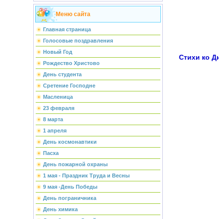
Меню сайта
Главная страница
Голосовые поздравления
Новый Год
Стихи ко Д
Рождество Христово
День студента
Сретение Господне
Масленица
23 февраля
8 марта
1 апреля
День космонавтики
Пасха
День пожарной охраны
1 мая - Праздник Труда и Весны
9 мая -День Победы
День пограничника
День химика