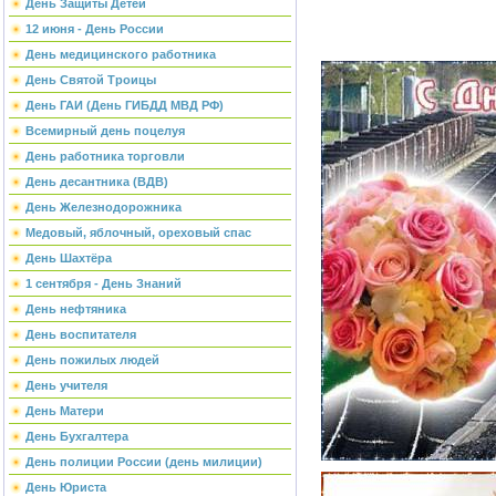
День Защиты Детей
12 июня - День России
День медицинского работника
День Святой Троицы
День ГАИ (День ГИБДД МВД РФ)
Всемирный день поцелуя
День работника торговли
День десантника (ВДВ)
День Железнодорожника
Медовый, яблочный, ореховый спас
День Шахтёра
1 сентября - День Знаний
День нефтяника
День воспитателя
День пожилых людей
День учителя
День Матери
День Бухгалтера
День полиции России (день милиции)
День Юриста