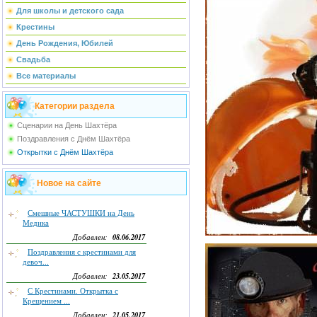
Для школы и детского сада
Крестины
День Рождения, Юбилей
Свадьба
Все материалы
Категории раздела
Сценарии на День Шахтёра
Поздравления с Днём Шахтёра
Открытки с Днём Шахтёра
Новое на сайте
Смешные ЧАСТУШКИ на День
Медика
08.06.2017
Добавлен:
Поздравления с крестинами для
девоч...
23.05.2017
Добавлен:
С Крестинами. Открытка с
Крещением ...
21.05.2017
Добавлен: