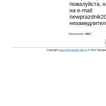
пожалуйста, 
на e-mail:
newprazdnik20
незамедлител
Просмотров
:
1867
|
Copyright
www.newprazdnik.3dn.ru
© 2011 Праздни