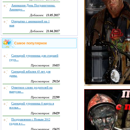
Анимация День Пограничника.
Анимиро...
13.05.2017
Добавлен:
Открытки с анимацией на 1
мая
21.04.2017
Добавлен:
Самое популярное
Сценарий утренника для старшей
груп...
33415
Просмотров:
Сценарий юбилея 45 лет для
дамы.
29124
Просмотров:
Ответное слово родителей на
выпускн...
22299
Просмотров:
Сценарий утренника 8 марта в
ясельн...
18429
Просмотров:
Поздравления с Новым 2012
годом в с...
15625
Просмотров: