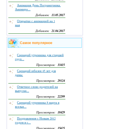
Анимация День Пограничника.
Анимиро...
13.05.2017
Добавлен:
Открытки с анимацией на 1
мая
21.04.2017
Добавлен:
Самое популярное
Сценарий утренника для старшей
груп...
33415
Просмотров:
Сценарий юбилея 45 лет для
дамы.
29124
Просмотров:
Ответное слово родителей на
выпускн...
22299
Просмотров:
Сценарий утренника 8 марта в
ясельн...
18429
Просмотров:
Поздравления с Новым 2012
годом в с...
15625
Просмотров: