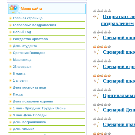
Меню сайта
Открытки с ан
Главная страница
поздравлением
Голосовые поздравления
Новый Год
Сценарий шко
Рождество Христово
День студента
Сценарий шко
Сретение Господне
Масленица
Сценарий игр
23 февраля
8 марта
Сценарий школ
1 апреля
День космонавтики
Оригинальный 
Пасха
День пожарной охраны
Сценарий День
1 мая - Праздник Труда и Весны
9 мая -День Победы
День пограничника
Сценарий праз
День химика