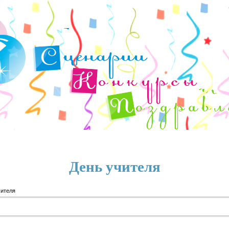
День учителя
чителя