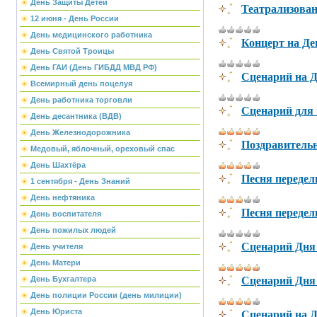
День Защиты Детей
Театрализован
12 июня - День России
День медицинского работника
Концерт на Де
День Святой Троицы
День ГАИ (День ГИБДД МВД РФ)
Сценарий на Д
Всемирный день поцелуя
День работника торговли
Сценарий для 
День десантника (ВДВ)
День Железнодорожника
Поздравитель
Медовый, яблочный, ореховый спас
День Шахтёра
Песня передел
1 сентября - День Знаний
День нефтяника
Песня передел
День воспитателя
День пожилых людей
Сценарий Дня 
День учителя
День Матери
Сценарий Дня 
День Бухгалтера
День полиции России (день милиции)
Сценарий на Д
День Юриста