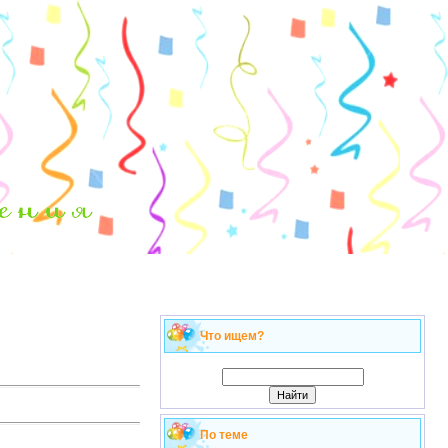
Что ищем?
По теме