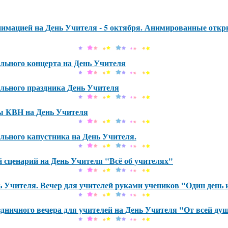
имацией на День Учителя - 5 октября. Анимированные откр
льного концерта на День Учителя
льного праздника День Учителя
ы КВН на День Учителя
ьного капустника на День Учителя.
сценарий на День Учителя "Всё об учителях"
 Учителя. Вечер для учителей руками учеников "Один день 
дничного вечера для учителей на День Учителя "От всей душ