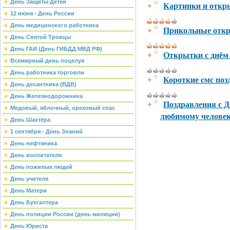
День Защиты Детей
Картинки и откры
12 июня - День России
День медицинского работника
Прикольные откры
День Святой Троицы
День ГАИ (День ГИБДД МВД РФ)
Открытки с днём 
Всемирный день поцелуя
День работника торговли
Короткие смс поз
День десантника (ВДВ)
День Железнодорожника
Поздравления с Д
Медовый, яблочный, ореховый спас
любимому человеку
День Шахтёра
1 сентября - День Знаний
День нефтяника
День воспитателя
День пожилых людей
День учителя
День Матери
День Бухгалтера
День полиции России (день милиции)
День Юриста