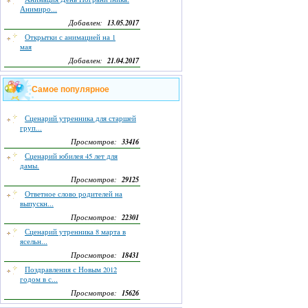
Анимиро...
13.05.2017
Добавлен:
Открытки с анимацией на 1
мая
21.04.2017
Добавлен:
Самое популярное
Сценарий утренника для старшей
груп...
33416
Просмотров:
Сценарий юбилея 45 лет для
дамы.
29125
Просмотров:
Ответное слово родителей на
выпускн...
22301
Просмотров:
Сценарий утренника 8 марта в
ясельн...
18431
Просмотров:
Поздравления с Новым 2012
годом в с...
15626
Просмотров: