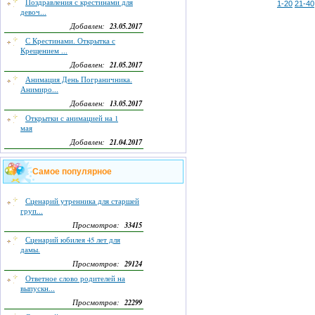
Поздравления с крестинами для
1-20
21-40
девоч...
23.05.2017
Добавлен:
С Крестинами. Открытка с
Крещением ...
21.05.2017
Добавлен:
Анимация День Пограничника.
Анимиро...
13.05.2017
Добавлен:
Открытки с анимацией на 1
мая
21.04.2017
Добавлен:
Самое популярное
Сценарий утренника для старшей
груп...
33415
Просмотров:
Сценарий юбилея 45 лет для
дамы.
29124
Просмотров:
Ответное слово родителей на
выпускн...
22299
Просмотров: