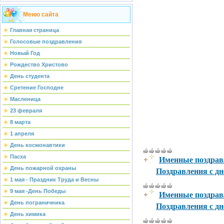
Меню сайта
Главная страница
Голосовые поздравления
Новый Год
Рождество Христово
День студента
Сретение Господне
Масленица
23 февраля
8 марта
1 апреля
День космонавтики
Именные поздравл
Пасха
Поздравления с д
День пожарной охраны
1 мая - Праздник Труда и Весны
9 мая -День Победы
Именные поздрав
День пограничника
Поздравления с д
День химика