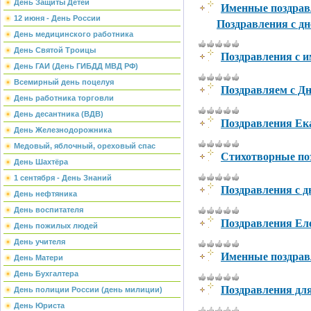
День Защиты Детей
Именные поздрав
12 июня - День России
Поздравления с д
День медицинского работника
День Святой Троицы
Поздравления с 
День ГАИ (День ГИБДД МВД РФ)
Всемирный день поцелуя
Поздравляем с Д
День работника торговли
День десантника (ВДВ)
Поздравления Ек
День Железнодорожника
Медовый, яблочный, ореховый спас
Стихотворные по
День Шахтёра
1 сентября - День Знаний
Поздравления с д
День нефтяника
День воспитателя
Поздравления Ел
День пожилых людей
День учителя
Именные поздрав
День Матери
День Бухгалтера
Поздравления дл
День полиции России (день милиции)
День Юриста