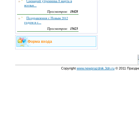
Сценарий утренника 8 марта в
ясельн...
18428
Просмотров:
Поздравления с Новым 2012
годом в с...
15623
Просмотров:
Форма входа
Copyright
www.newprazdnik.3dn.ru
© 2011 Праздни