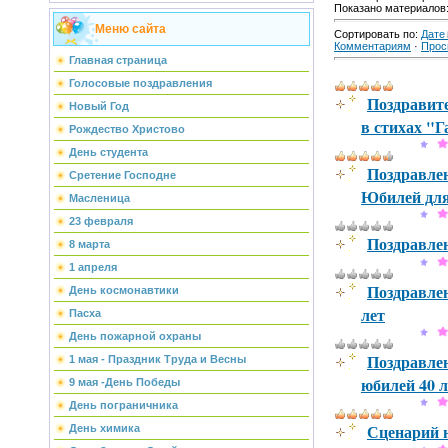
Показано материалов
Меню сайта
Сортировать по
:
Дате
Комментариям
·
Прос
Главная страница
Голосовые поздравления
Поздравит
Новый Год
в стихах "
Рождество Христово
День студента
Поздравле
Сретение Господне
Юбилей дл
Масленица
23 февраля
Поздравле
8 марта
1 апреля
Поздравле
День космонавтики
лет
Пасха
День пожарной охраны
Поздравлен
1 мая - Праздник Труда и Весны
юбилей 40 л
9 мая -День Победы
День пограничника
Сценарий ю
День химика