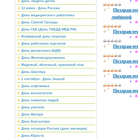
День Защиты Детей
Поздравле
12 июня - День России
любимой
День медицинского работника
День Святой Троицы
День ГАИ (День ГИБДД МВД РФ)
Поздравле
Всемирный день поцелуя
День работника торговли
Поздравлен
День десантника (ВДВ)
День Железнодорожника
Поздравле
Медовый, яблочный, ореховый спас
День Шахтёра
Поздравле
1 сентября - День Знаний
День нефтяника
Поздравле
День воспитателя
День пожилых людей
День учителя
День Матери
День Бухгалтера
День полиции России (день милиции)
День Юриста