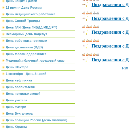
День Защиты Детей
Поздравления с 
12 июня - День России
День медицинского работника
Поздравления с 
День Святой Троицы
День ГАИ (День ГИБДД МВД РФ)
Поздравления с Д
Всемирный день поцелуя
День работника торговли
Поздравления с 
День десантника (ВДВ)
День Железнодорожника
Поздравления с 
Медовый, яблочный, ореховый спас
День Шахтёра
1-20
1 сентября - День Знаний
День нефтяника
День воспитателя
День пожилых людей
День учителя
День Матери
День Бухгалтера
День полиции России (день милиции)
День Юриста