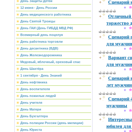
Сценарий ю
День Защиты Детей
12 июня - День России
Отличный 
День медицинского работника
торжество 
День Святой Троицы
День ГАИ (День ГИБДД МВД РФ)
Всемирный день поцелуя
Сценарий п
День работника торговли
для мужчи
День десантника (ВДВ)
День Железнодорожника
Вариант сц
Медовый, яблочный, ореховый спас
для мужчи
День Шахтёра
1 сентября - День Знаний
Сценарий 
День нефтяника
лет мужчин
День воспитателя
День пожилых людей
Сценарий 4
День учителя
мужчины
День Матери
День Бухгалтера
Интересный
День полиции России (день милиции)
юбилея дл
День Юриста