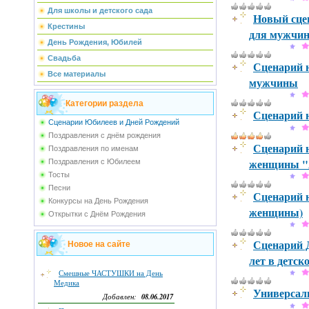
Для школы и детского сада
Новый сце
Крестины
для мужчи
День Рождения, Юбилей
Свадьба
Сценарий ю
Все материалы
мужчины
Категории раздела
Сценарий 
Сценарии Юбилеев и Дней Рождений
Поздравления с днём рождения
Сценарий н
Поздравления по именам
женщины "
Поздравления с Юбилеем
Тосты
Песни
Сценарий ю
Конкурсы на День Рождения
женщины)
Открытки с Днём Рождения
Сценарий Д
Новое на сайте
лет в детск
Смешные ЧАСТУШКИ на День
Медика
Универсал
08.06.2017
Добавлен: