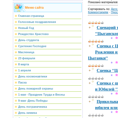
Показано материалов
Меню сайта
Сортировать по
:
Дате
Комментариям
·
Прос
Главная страница
Голосовые поздравления
Сценарий 
Новый Год
"Цыганско
Рождество Христово
День студента
Сценка с 
Сретение Господне
Рождения и
Масленица
Цыганки"
23 февраля
8 марта
Сценка "Ц
1 апреля
День космонавтики
Сценка с ц
Пасха
и Юбилей "
День пожарной охраны
1 мая - Праздник Труда и Весны
Прикольная
9 мая -День Победы
юбилея или
День пограничника
День химика