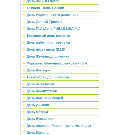
День Защиты Детей
12 июня - День России
День медицинского работника
День Святой Троицы
День ГАИ (День ГИБДД МВД РФ)
Всемирный день поцелуя
День работника торговли
День десантника (ВДВ)
День Железнодорожника
Медовый, яблочный, ореховый спас
День Шахтёра
1 сентября - День Знаний
День нефтяника
День воспитателя
День пожилых людей
День учителя
День Матери
День Бухгалтера
День полиции России (день милиции)
День Юриста