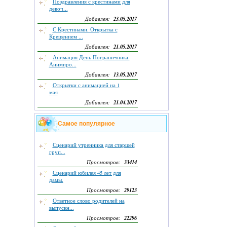
Поздравления с крестинами для
девоч...
23.05.2017
Добавлен:
С Крестинами. Открытка с
Крещением ...
21.05.2017
Добавлен:
Анимация День Пограничника.
Анимиро...
13.05.2017
Добавлен:
Открытки с анимацией на 1
мая
21.04.2017
Добавлен:
Самое популярное
Сценарий утренника для старшей
груп...
33414
Просмотров:
Сценарий юбилея 45 лет для
дамы.
29123
Просмотров:
Ответное слово родителей на
выпускн...
22296
Просмотров: