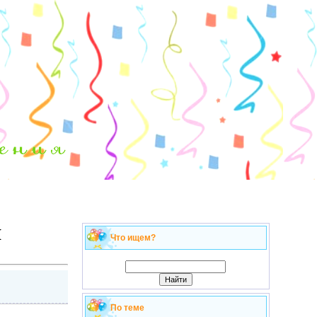
я
Что ищем?
По теме