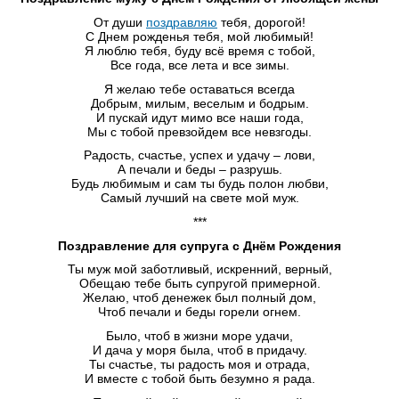
От души
поздравляю
тебя, дорогой!
С Днем рожденья тебя, мой любимый!
Я люблю тебя, буду всё время с тобой,
Все года, все лета и все зимы.
Я желаю тебе оставаться всегда
Добрым, милым, веселым и бодрым.
И пускай идут мимо все наши года,
Мы с тобой превзойдем все невзгоды.
Радость, счастье, успех и удачу – лови,
А печали и беды – разрушь.
Будь любимым и сам ты будь полон любви,
Самый лучший на свете мой муж.
***
Поздравление для супруга с Днём Рождения
Ты муж мой заботливый, искренний, верный,
Обещаю тебе быть супругой примерной.
Желаю, чтоб денежек был полный дом,
Чтоб печали и беды горели огнем.
Было, чтоб в жизни море удачи,
И дача у моря была, чтоб в придачу.
Ты счастье, ты радость моя и отрада,
И вместе с тобой быть безумно я рада.