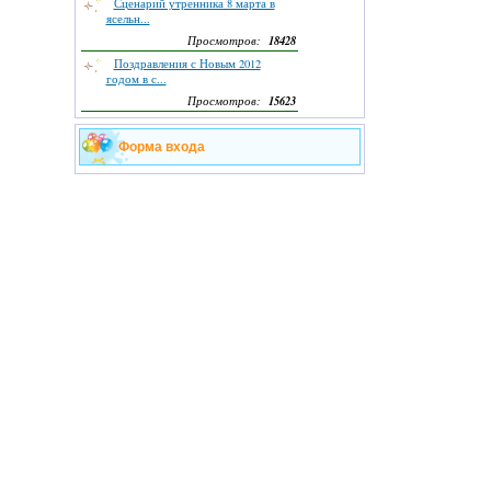
Сценарий утренника 8 марта в
ясельн...
18428
Просмотров:
Поздравления с Новым 2012
годом в с...
15623
Просмотров:
Форма входа