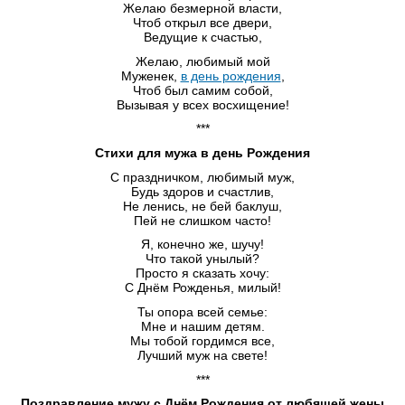
Желаю безмерной власти,
Чтоб открыл все двери,
Ведущие к счастью,
Желаю, любимый мой
Муженек,
в день рождения
,
Чтоб был самим собой,
Вызывая у всех восхищение!
***
Стихи для мужа в день Рождения
С праздничком, любимый муж,
Будь здоров и счастлив,
Не ленись, не бей баклуш,
Пей не слишком часто!
Я, конечно же, шучу!
Что такой унылый?
Просто я сказать хочу:
С Днём Рожденья, милый!
Ты опора всей семье:
Мне и нашим детям.
Мы тобой гордимся все,
Лучший муж на свете!
***
Поздравление мужу с Днём Рождения от любящей жены