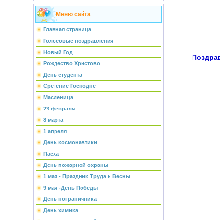
Меню сайта
Главная страница
Голосовые поздравления
Новый Год
Поздра
Рождество Христово
День студента
Сретение Господне
Масленица
23 февраля
8 марта
1 апреля
День космонавтики
Пасха
День пожарной охраны
1 мая - Праздник Труда и Весны
9 мая -День Победы
День пограничника
День химика