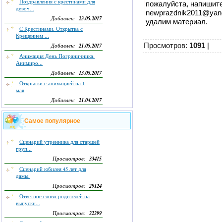
Поздравления с крестинами для
пожалуйста, напишите
девоч...
newprazdnik2011@yand
23.05.2017
Добавлен:
удалим материал.
С Крестинами. Открытка с
Крещением ...
Просмотров
:
1091
|
21.05.2017
Добавлен:
Анимация День Пограничника.
Анимиро...
13.05.2017
Добавлен:
Открытки с анимацией на 1
мая
21.04.2017
Добавлен:
Самое популярное
Сценарий утренника для старшей
груп...
33415
Просмотров:
Сценарий юбилея 45 лет для
дамы.
29124
Просмотров:
Ответное слово родителей на
выпускн...
22299
Просмотров: