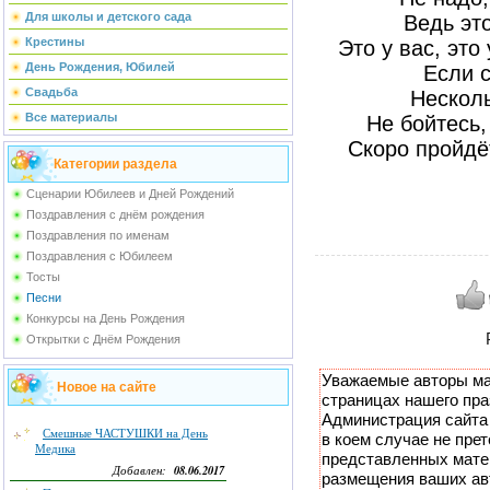
Для школы и детского сада
Ведь это
Крестины
Это у вас, это
День Рождения, Юбилей
Если с
Свадьба
Несколь
Все материалы
Не бойтесь,
Скоро пройдёт
Категории раздела
Сценарии Юбилеев и Дней Рождений
Поздравления с днём рождения
Поздравления по именам
Поздравления с Юбилеем
Тосты
Песни
Конкурсы на День Рождения
Открытки с Днём Рождения
Уважаемые авторы ма
Новое на сайте
страницах нашего пра
Администрация сайта 
Смешные ЧАСТУШКИ на День
в коем случае не прет
Медика
представленных мате
08.06.2017
Добавлен:
размещения ваших авт