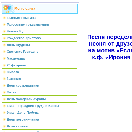
Меню сайта
Главная страница
Голосовые поздравления
Новый Год
Песня передел
Рождество Христово
Песня от друз
День студента
на мотив «Если
Сретение Господне
к.ф. «Ирония
Масленица
23 февраля
8 марта
1 апреля
День космонавтики
Пасха
День пожарной охраны
1 мая - Праздник Труда и Весны
9 мая -День Победы
День пограничника
День химика