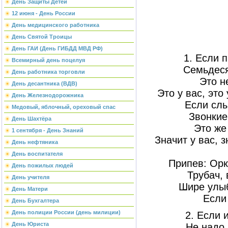
День Защиты Детей
12 июня - День России
День медицинского работника
День Святой Троицы
День ГАИ (День ГИБДД МВД РФ)
1. Если 
Всемирный день поцелуя
Семьдеся
День работника торговли
Это н
День десантника (ВДВ)
Это у вас, это
День Железнодорожника
Если сл
Медовый, яблочный, ореховый спас
Звонкие
День Шахтёра
Это же
1 сентября - День Знаний
Значит у вас, з
День нефтяника
День воспитателя
Припев: Орк
День пожилых людей
Трубач,
День учителя
Шире улыб
День Матери
Если
День Бухгалтера
День полиции России (день милиции)
2. Если 
День Юриста
Не надо,