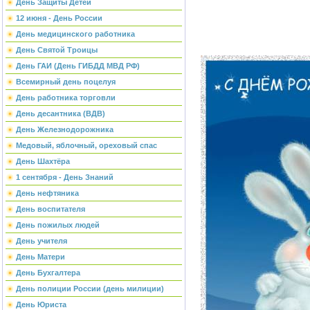
День Защиты Детей
12 июня - День России
День медицинского работника
День Святой Троицы
День ГАИ (День ГИБДД МВД РФ)
Всемирный день поцелуя
День работника торговли
День десантника (ВДВ)
День Железнодорожника
Медовый, яблочный, ореховый спас
День Шахтёра
1 сентября - День Знаний
День нефтяника
День воспитателя
День пожилых людей
День учителя
День Матери
День Бухгалтера
День полиции России (день милиции)
День Юриста