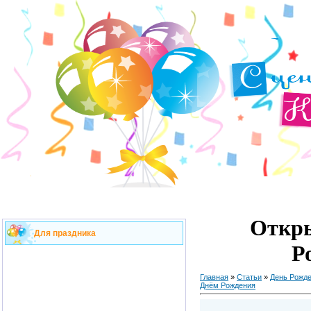
Откры
Для праздника
Р
Главная
»
Статьи
»
День Рожд
Днём Рождения