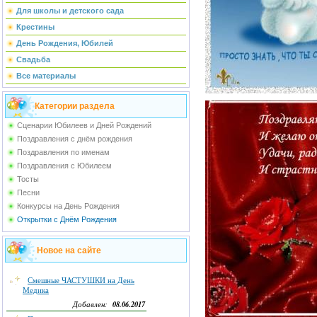
Для школы и детского сада
Крестины
День Рождения, Юбилей
Свадьба
Все материалы
Категории раздела
Сценарии Юбилеев и Дней Рождений
Поздравления с днём рождения
Поздравления по именам
Поздравления с Юбилеем
Тосты
Песни
Конкурсы на День Рождения
Открытки с Днём Рождения
Новое на сайте
Смешные ЧАСТУШКИ на День
Медика
08.06.2017
Добавлен: