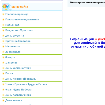
Анимированные открытк
Меню сайта
Главная страница
Голосовые поздравления
Новый Год
Рождество Христово
День студента
Гиф анимация
С Днё
Сретение Господне
для любимой в Д
открытки любимой д
Масленица
23 февраля
8 марта
1 апреля
День космонавтики
Пасха
День пожарной охраны
1 мая - Праздник Труда и Весны
9 мая -День Победы
День пограничника
День химика