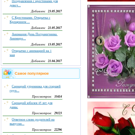
Поздравления с крестинами для
девоч...
23.05.2017
Добавлен:
С Крестинами. Открытка с
Крещением ...
21.05.2017
Добавлен:
Анимация День Пограничника.
Анимиро...
13.05.2017
Добавлен:
Открытки с анимацией на 1
мая
21.04.2017
Добавлен:
Самое популярное
Сценарий утренника для старшей
груп...
33414
Просмотров:
Сценарий юбилея 45 лет для
дамы.
29123
Просмотров:
Ответное слово родителей на
выпускн...
22296
Просмотров: