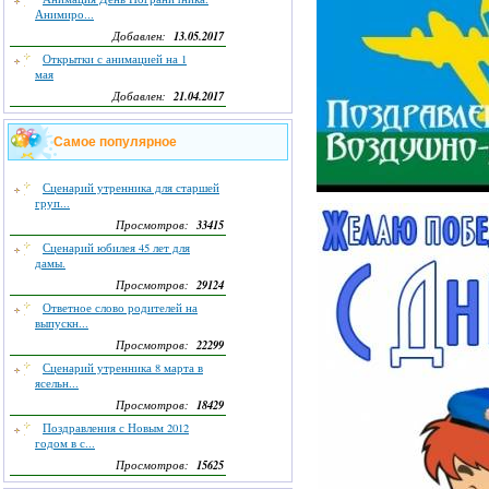
Анимиро...
13.05.2017
Добавлен:
Открытки с анимацией на 1
мая
21.04.2017
Добавлен:
Самое популярное
Сценарий утренника для старшей
груп...
33415
Просмотров:
Сценарий юбилея 45 лет для
дамы.
29124
Просмотров:
Ответное слово родителей на
выпускн...
22299
Просмотров:
Сценарий утренника 8 марта в
ясельн...
18429
Просмотров:
Поздравления с Новым 2012
годом в с...
15625
Просмотров: