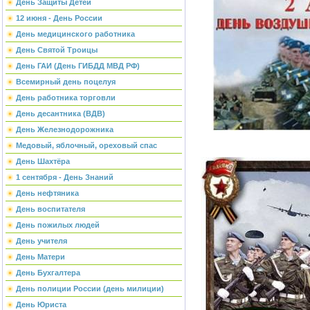
День Защиты Детей
12 июня - День России
День медицинского работника
День Святой Троицы
День ГАИ (День ГИБДД МВД РФ)
Всемирный день поцелуя
День работника торговли
День десантника (ВДВ)
День Железнодорожника
Медовый, яблочный, ореховый спас
День Шахтёра
1 сентября - День Знаний
День нефтяника
День воспитателя
День пожилых людей
День учителя
День Матери
День Бухгалтера
День полиции России (день милиции)
День Юриста