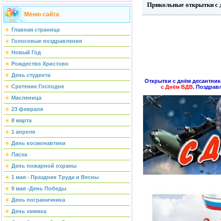
Прикольные открытки с д
Меню сайта
Главная страница
Голосовые поздравления
Новый Год
Рождество Христово
День студента
Открытки с днём десантни
Сретение Господне
с Днём ВДВ
. Поздрав
Масленица
23 февраля
8 марта
1 апреля
День космонавтики
Пасха
День пожарной охраны
1 мая - Праздник Труда и Весны
9 мая -День Победы
День пограничника
День химика