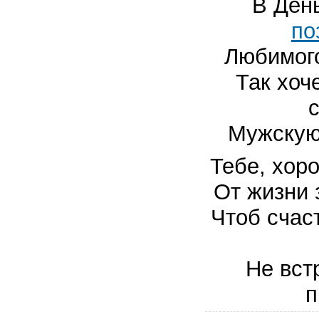
В Ден
по
Любимого
Так хоч
Мужскую
Тебе, хор
От жизни 
Чтоб счас
Не вст
п