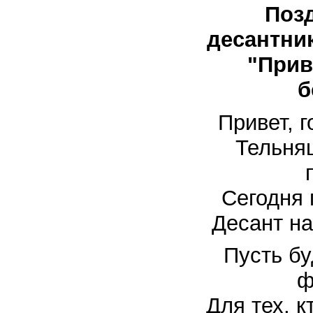
Поз
десантни
"Прив
б
Привет, 
Тельня
Сегодня 
Десант на
Пусть б
ф
Для тех, к