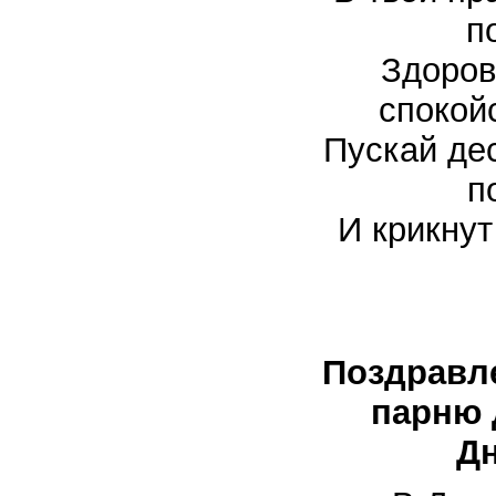
п
Здоров
спокой
Пускай де
п
И крикнут
Поздравл
парню 
Д