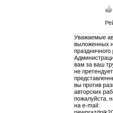
Ре
Уважаемые ав
выложенных н
праздничного 
Администраци
вам за ваш тр
не претендует
представленн
вы против ра
авторских раб
пожалуйста, 
на e-mail:
newprazdnik20