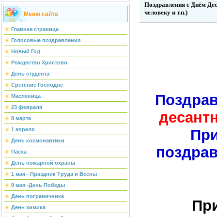
Поздравления с Днём Дес
человеку и т.п.)
Меню сайта
Главная страница
Голосовые поздравления
Новый Год
Рождество Христово
День студента
Сретение Господне
Поздра
Масленица
23 февраля
десант
8 марта
1 апреля
Пр
День космонавтики
поздрав
Пасха
День пожарной охраны
1 мая - Праздник Труда и Весны
9 мая -День Победы
День пограничника
Пр
День химика