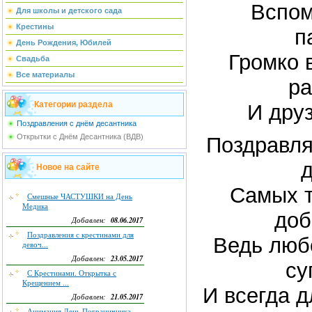
Вспом
Для школы и детского сада
Крестины
п
День Рождения, Юбилей
Громко 
Свадьба
Все материалы
ра
Категории раздела
И друз
Поздравления с днём десантника
Открытки с Днём Десантника (ВДВ)
Поздравля
Новое на сайте
Самых т
Смешные ЧАСТУШКИ на День
Медика
доб
08.06.2017
Добавлен:
Поздравления с крестинами для
Ведь люб
девоч...
23.05.2017
Добавлен:
су
С Крестинами. Открытка с
Крещением ...
И всегда д
21.05.2017
Добавлен:
Анимация День Пограничника.