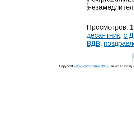
незамедлител
Просмотров
:
1
десантник
,
с 
ВДВ
,
поздравл
Copyright
www.newprazdnik.3dn.ru
© 2011 Праздни