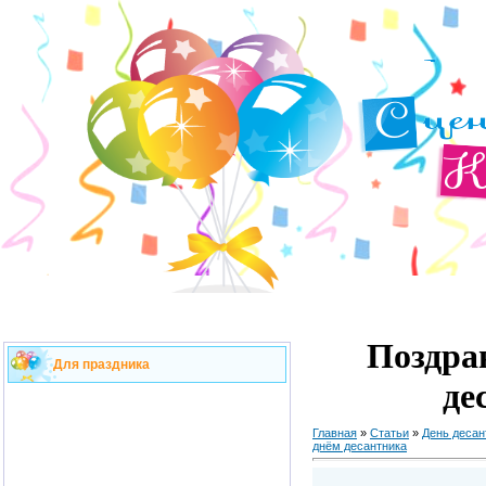
Поздра
Для праздника
де
Главная
»
Статьи
»
День десан
днём десантника