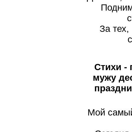
Подним
с
За тех,
Стихи -
мужу де
праздни
Мой самы