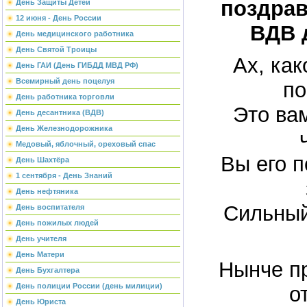
поздрав
День Защиты Детей
12 июня - День России
ВДВ 
День медицинского работника
День Святой Троицы
Ах, как
День ГАИ (День ГИБДД МВД РФ)
Всемирный день поцелуя
по
День работника торговли
Это ва
День десантника (ВДВ)
День Железнодорожника
Медовый, яблочный, ореховый спас
Вы его 
День Шахтёра
1 сентября - День Знаний
День нефтяника
Сильный
День воспитателя
День пожилых людей
День учителя
День Матери
Нынче п
День Бухгалтера
День полиции России (день милиции)
о
День Юриста