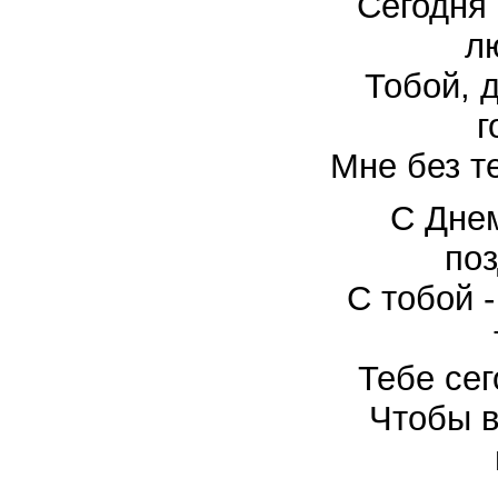
Сегодня 
л
Тобой, 
г
Мне без т
С Дне
по
С тобой -
Тебе се
Чтобы в