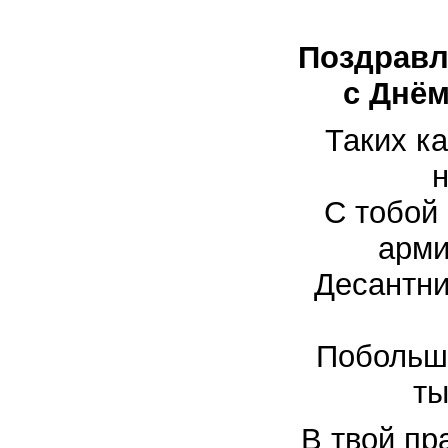
Поздравл
с Днём
Таких ка
С тобой
арми
Десантни
Побольше
ты
В твой пр