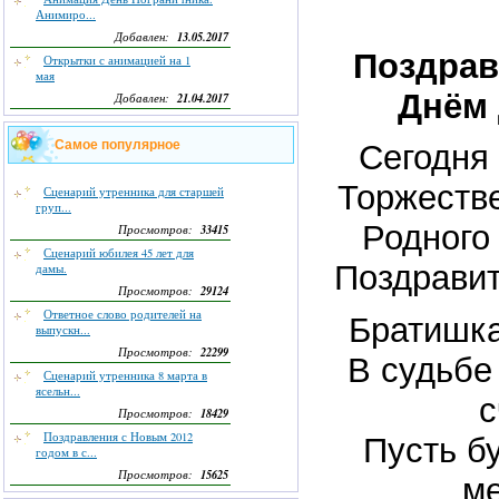
Анимиро...
13.05.2017
Добавлен:
Поздрав
Открытки с анимацией на 1
мая
Днём 
21.04.2017
Добавлен:
Самое популярное
Сегодня
Торжеств
Сценарий утренника для старшей
груп...
Родного
33415
Просмотров:
Сценарий юбилея 45 лет для
Поздравит
дамы.
29124
Просмотров:
Ответное слово родителей на
Братишка
выпускн...
22299
Просмотров:
В судьбе
Сценарий утренника 8 марта в
ясельн...
с
18429
Просмотров:
Поздравления с Новым 2012
Пусть бу
годом в с...
15625
Просмотров:
м