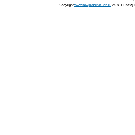
Copyright
www.newprazdnik.3dn.ru
© 2011 Праздни