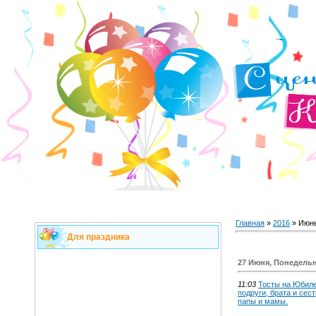
Главная
»
2016
»
Июн
Для праздника
27 Июня, Понедель
11:03
Тосты на Юбиле
подруги, брата и сес
папы и мамы.