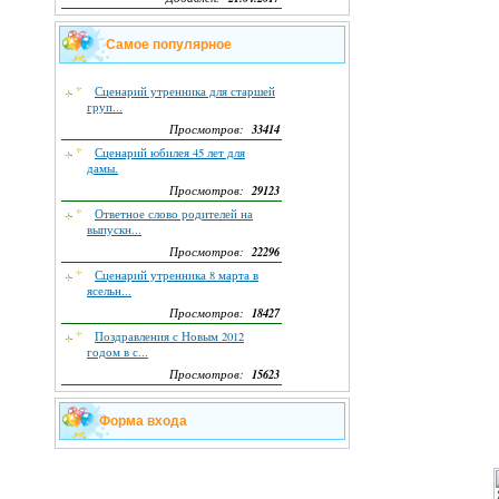
Самое популярное
Сценарий утренника для старшей
груп...
33414
Просмотров:
Сценарий юбилея 45 лет для
дамы.
29123
Просмотров:
Ответное слово родителей на
выпускн...
22296
Просмотров:
Сценарий утренника 8 марта в
ясельн...
18427
Просмотров:
Поздравления с Новым 2012
годом в с...
15623
Просмотров:
Форма входа