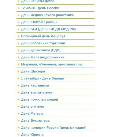
День Защиты Детей
12 июня - День России
День медицинского работника
День Святой Троицы
День ГАИ (День ГИБДД МВД РФ)
Всемирный день поцелуя
День работника торговли
День десантника (ВДВ)
День Железнодорожника
Медовый, яблочный, ореховый спас
День Шахтёра
1 сентября - День Знаний
День нефтяника
День воспитателя
День пожилых людей
День учителя
День Матери
День Бухгалтера
День полиции России (день милиции)
День Юриста